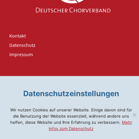
Kontakt
Datenschutz
Impressum
CHOREVENT EINTRAGEN
Datenschutzeinstellungen
Wir nutzen Cookies auf unserer Website. Einige davon sind für
die Benutzung der Website essenziell, während andere uns
helfen, diese Website und Ihre Erfahrung zu verbessern.
Mehr
Infos zum Datenschutz
© 2026 DEUTSCHER CHORVERBAND
by
pronomiX